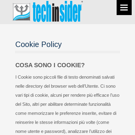
HOME
COMPANY
PRODUCTS
Cookie Policy
Rings rolling mills
COSA SONO I COOKIE?
Forging Press plants
I Cookie sono piccoli file di testo denominati salvati
Manipulators
nelle directory del browser web dell’Utente. Ci sono
vari tipi di cookie, alcuni per rendere più efficace l’uso
SERVICES
del Sito, altri per abilitare determinate funzionalità
come memorizzare le preferenze inserite, evitare di
Renewed plants
reinserire le stesse informazioni più volte (come
Equipment maintenance and spare parts
nome utente e password), analizzare l’utilizzo dei