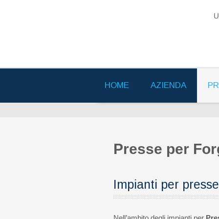
U
HOME
AZIENDA
PR
Presse per Forg
Impianti per presse
Nell’ambito degli impianti per
Pre