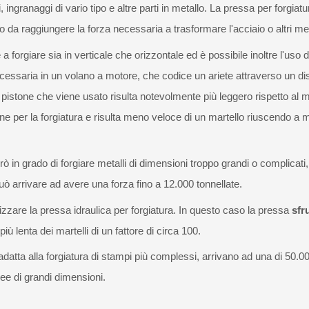
ingranaggi di vario tipo e altre parti in metallo. La pressa per forgiatura
 da raggiungere la forza necessaria a trasformare l'acciaio o altri met
 a forgiare sia in verticale che orizzontale ed è possibile inoltre l'us
ecessaria in un volano a motore, che codice un ariete attraverso un d
pistone che viene usato risulta notevolmente più leggero rispetto al ma
ne per la forgiatura e risulta meno veloce di un martello riuscendo a m
ò in grado di forgiare metalli di dimensioni troppo grandi o complicat
uò arrivare ad avere una forza fino a 12.000 tonnellate.
ilizzare la pressa idraulica per forgiatura. In questo caso la pressa
sfru
più lenta dei martelli di un fattore di circa 100.
adatta alla forgiatura di stampi più complessi, arrivano ad una di 50.0
eree di grandi dimensioni.