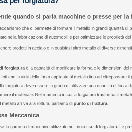
sa per forgiatura?
nde quando si parla macchine o presse per la f
eccanismo che ci permette di formare il metallo in grandi quantità di
p
to nella fabbricazione di automobili e per ottimizzare le proprietà dei me
enere prodotti in acciaio o in qualsiasi altro metallo di diverse dimens
i forgiatura
è la capacità di modificare la forma e le dimensioni del m
i ottiene in virtù della forza applicata al metallo fino ad oltrepassare 
a forgiatura deve essere in grado di utilizzare una quantità di forza da
mpere il materiale. Nel momento in cui la forgiatura trasforma il metall
l metallo arriva alla rottura, parliamo di
punto di frattura.
essa Meccanica
 vasta gamma di macchine utilizzate nel processo di forgiatura. Le pr