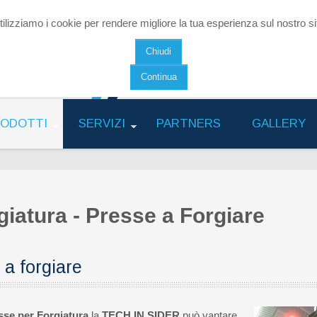
tilizziamo i cookie per rendere migliore la tua esperienza sul nostro si
Chiudi
Continua
ODOTTI
SERVIZI
PARTNERS
GALLERY
iatura - Presse a Forgiare
 a forgiare
sse per Forgiatura
la
TECH IN SIDER
può vantare